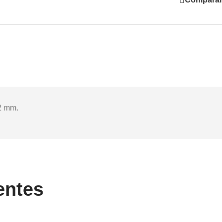
y Now
2 mm.
entes