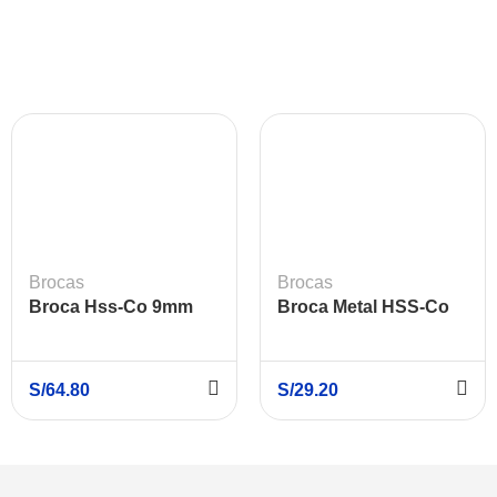
Brocas
Brocas
Broca Hss-Co 9mm
Broca Metal HSS-Co
5mm52X86mm
BOSCH
S/
64.80
S/
29.20