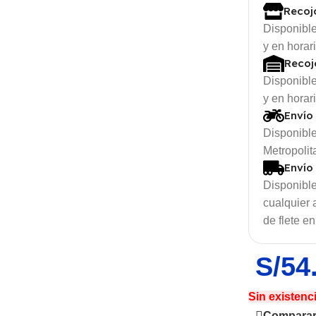
Recoj
Disponible
y en horar
Recoj
Disponible
y en horar
Envío
Disponible
Metropolit
Envío
Disponible
cualquier
de flete en
thinnest
one ever
S/
54
hone
Air
Sin existenc
Compara