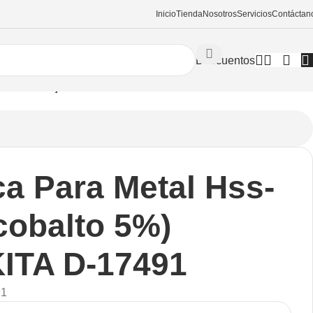
Inicio
Tienda
Nosotros
Servicios
Contáctan
Descuentos
(cobalto 5%) MAKITA D-17491
a Para Metal Hss-
cobalto 5%)
ITA D-17491
91