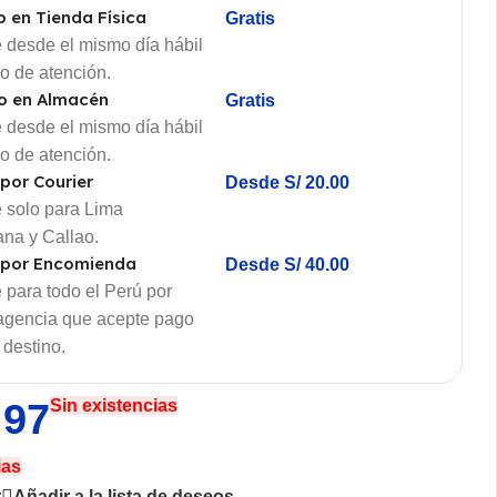
o en Tienda Física
Gratis
 desde el mismo día hábil
io de atención.
o en Almacén
Gratis
 desde el mismo día hábil
io de atención.
 por Courier
Desde S/ 20.00
 solo para Lima
ana y Callao.
 por Encomienda
Desde S/ 40.00
 para todo el Perú por
 agencia que acepte pago
 destino.
.97
Sin existencias
ias
r
Añadir a la lista de deseos