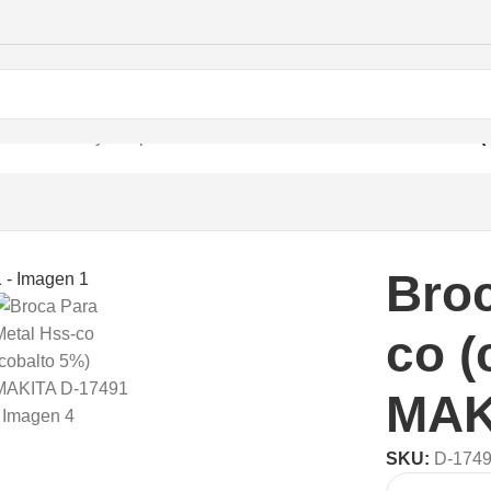
ntas
/
Puntas y Adaptadores
/
Brocas
/
Broca Para Metal Hss-co 
Broc
co (
MAK
SKU:
D-174