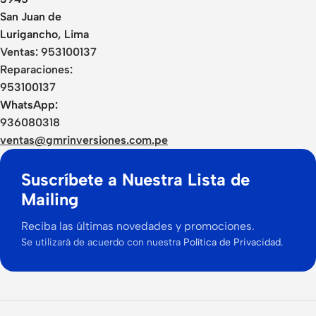
San Juan de
Lurigancho, Lima
Ventas:
953100137
Reparaciones:
953100137
WhatsApp:
936080318
ventas@gmrinversiones.com.pe
Suscríbete a Nuestra Lista de
Mailing
Reciba las últimas novedades y promociones.
Se utilizará de acuerdo con nuestra
Política de Privacidad.