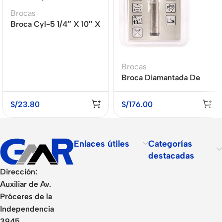
Brocas
Broca Cyl-5 1/4″ X 10″ X
8″
Brocas
Broca Diamantada De
10mm Para Porcelanato
MAKITA B-51845
S/
23.80
S/
176.00
Enlaces útiles
Categorías
destacadas
Dirección:
Auxiliar de Av.
Próceres de la
Independencia
3945