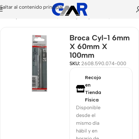
Saltar al contenido principal
sorios para Herramientas
/
Puntas y Adaptadores
/
Brocas
Broca Cyl-1 6mm
X 60mm X
100mm
SKU:
2608.590.074-000
Recojo
en
Tienda
Física
Disponible
desde el
mismo día
hábil y en
horario de