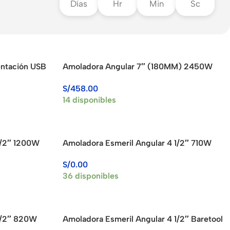
Días
Hr
Min
Sc
entación USB
Amoladora Angular 7″ (180MM) 2450W
05
XCORT XSM04-180
S/
458.00
14 disponibles
1/2″ 1200W
Amoladora Esmeril Angular 4 1/2″ 710W
STANLEY STGS7115-B2
S/
0.00
36 disponibles
1/2″ 820W
Amoladora Esmeril Angular 4 1/2″ Baretool