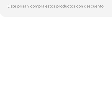
Date prisa y compra estos productos con descuento.
Mi Cordless Screwdriver
AirPods Pro 3
Shop Now