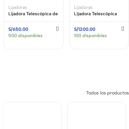
Lijadoras
Lijadoras
Lijadora Telescópica de
Lijadora Telescópica
Pared y Techo 1400W +
Brushless de Pared y
Maleta SAIYAN F7238B
Techo 1600W SAIYAN
S/
650.00
S/
1200.00
F240HD
500 disponibles
100 disponibles
Todos los productos