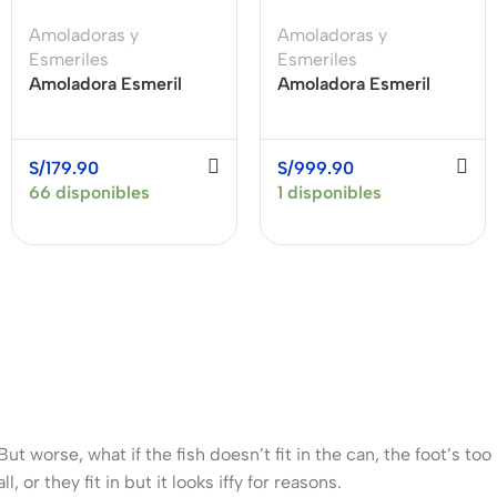
Amoladoras y
Amoladoras y
Esmeriles
Esmeriles
Amoladora Esmeril
Amoladora Esmeril
Angular 4 1/2″ 820W
Angular 4 1/2″ Baretool
BLACK + DECKER
BOSCH GWS 18V-10
G720K-B2C
PC
S/
179.90
S/
999.90
66 disponibles
1 disponibles
worse, what if the fish doesn’t fit in the can, the foot’s too
r they fit in but it looks iffy for reasons.