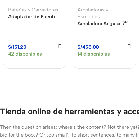
Baterías y Cargadores
Amoladoras y
Adaptador de Fuente
Esmeriles
de Alimentación USB
Amoladora Angular 7″
para Batería 18V
(180MM) 2450W
MAKITA ADP05
XCORT XSM04-180
S/
151.20
S/
458.00
42 disponibles
14 disponibles
Tienda online de herramientas y acc
Then the question arises: where’s the content? Not there yet? 
big for the boot? Or too small? To short sentences, to many hea