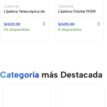
Lijadoras
Lijadoras
Lijadora Telescópica de
Lijadora Orbital 190W
Drywall para Pared y
1/3 (93 x 230 mm)
Techo 900W XCORT
Easy Fit BOSCH GSS
S/
620.00
S/
605.00
XSF02-225L
23 AE
26 disponibles
5 disponibles
Categoría
más Destacada