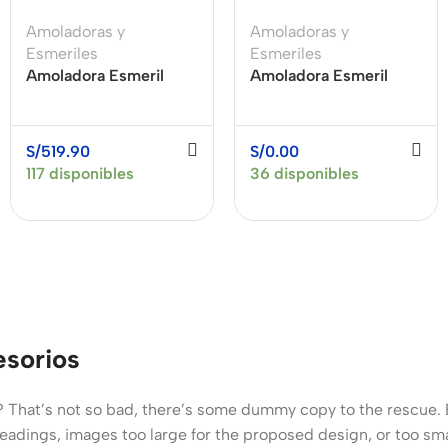
Amoladoras y
Amoladoras y
Esmeriles
Esmeriles
Amoladora Esmeril
Amoladora Esmeril
Angular 4 1/2″ 1200W
Angular 4 1/2″ 710W
DEWALT DWE4212-
STANLEY STGS7115-B2
B2
S/
519.90
S/
0.00
117 disponibles
36 disponibles
esorios
That’s not so bad, there’s some dummy copy to the rescue. But 
dings, images too large for the proposed design, or too small, o