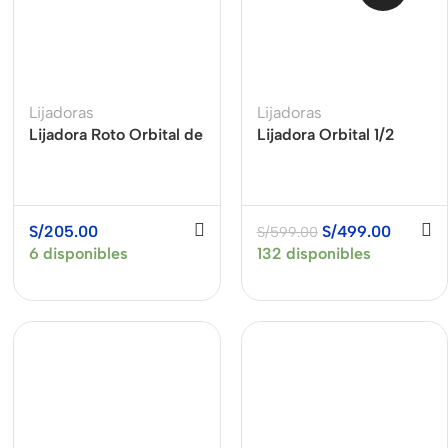
Lijadoras
Lijadoras
Lijadora Roto Orbital de
Lijadora Orbital 1/2
2 Discos 350W XCORT
pliego 230W JEPSON
XSB01-125
6284
S/
205.00
S/
499.00
S/
599.00
6 disponibles
132 disponibles