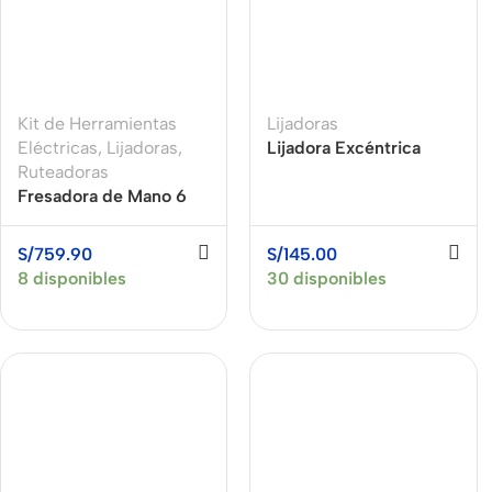
Motorola
Bluet
Tempered glass
Refurbished
heads
phones
Polycarbonate
Powe
protector
Accessories
Kit de Herramientas
Lijadoras
Devi
Covers For
Eléctricas
,
Lijadoras
,
Lijadora Excéntrica
Memory cards
Phones
Mains
Ruteadoras
Roto Orbital 5″ (125
Stand holders
Fresadora de Mano 6
MM) 300W XCORT
Data 
Cavers-
MM GKF 550 + Lijadora
XSB03-125
overlays
Car holders
Orbital 220W GSS 140
Wirel
S/
759.90
S/
145.00
charg
Covers-cases
Selfie sticks
8 disponibles
30 disponibles