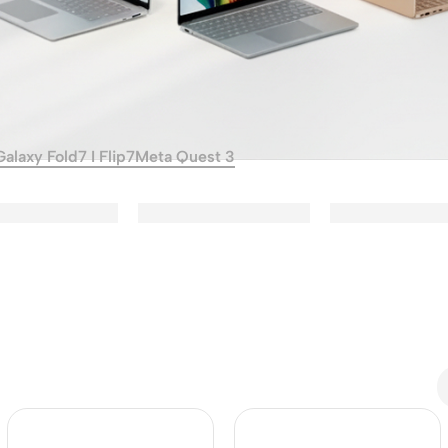
Galaxy Fold7 I Flip7
Meta Quest 3
phones
The thinnest
hones
iPhone ever
iPhone
hones
Air
ess
hones