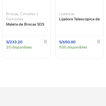
Brocas
,
Cinceles y
Lijadoras
Formones
Lijadora Telescópica de
Maleta de Brocas SDS
Pared y Techo 1400W +
Plus y Cinceles 10pzas
Maleta SAIYAN F7238B
MAKITA D-19174
S/
233.20
S/
650.00
20 disponibles
500 disponibles