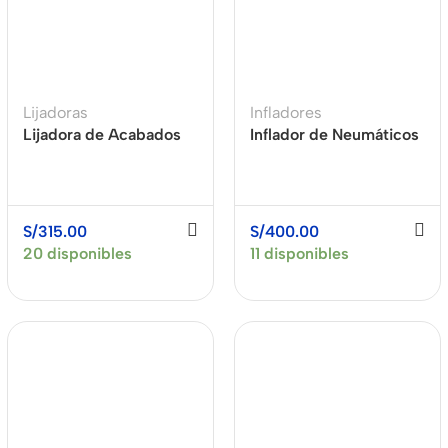
Buy Now
ooth
ets
r
Lijadoras
Infladores
ces
Lijadora de Acabados
Inflador de Neumáticos
 chargers
330W 1/2 pliego
21V 160 PSI + 1 Bat. 2Ah
XCORT XSB01-230
XCORT XDC09-16022
cables
ess
S/
315.00
S/
400.00
ers
20 disponibles
11 disponibles