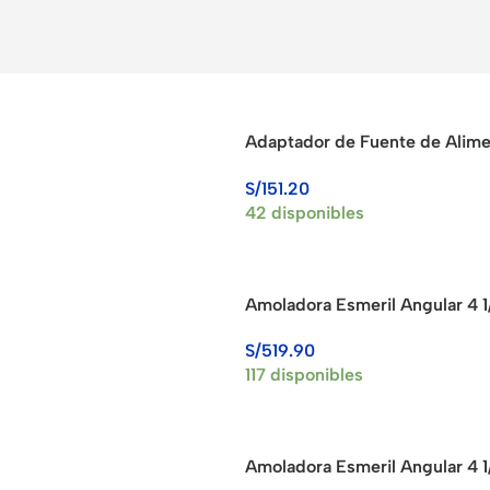
Adaptador de Fuente de Alim
para Batería 18V MAKITA ADP
S/
151.20
42 disponibles
Amoladora Esmeril Angular 4 
DEWALT DWE4212-B2
S/
519.90
117 disponibles
Amoladora Esmeril Angular 4 