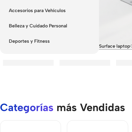
Accesorios para Vehículos
Belleza y Cuidado Personal
Deportes y Fitness
Surface laptop
Smartphones
Power Banks
Head
Apple
Baseus
In-ear
headp
Samsung
Remax
Categorías
más Vendidas
Wired
Google
Hoco
headp
CUSTOM TEXT
Nokia
Screen
Wirel
Protectors
headp