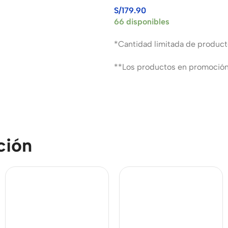
BLACK + DECKER G720K-B2
S/
179.90
66 disponibles
*Cantidad limitada de product
**Los productos en promoción
ción