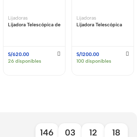
Lijadoras
Lijadoras
Lijadora Telescópica de
Lijadora Telescópica
Drywall para Pared y
Brushless de Pared y
Techo 900W XCORT
Techo 1600W SAIYAN
XSF02-225L
F240HD
S/
620.00
S/
1200.00
26 disponibles
100 disponibles
146
03
12
17