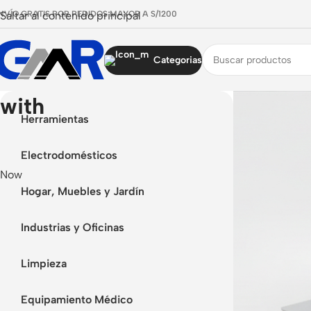
NVÍO GRATIS POR PEDIDOS MAYOR A S/1200
Saltar al contenido principal
Categorias
 with
Herramientas
Electrodomésticos
 Now
Hogar, Muebles y Jardín
Industrias y Oficinas
Limpieza
Equipamiento Médico