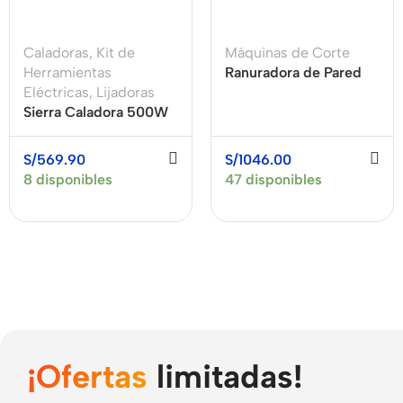
Caladoras
,
Kit de
Máquinas de Corte
Herramientas
Ranuradora de Pared
Eléctricas
,
Lijadoras
3000W 133MM
Sierra Caladora 500W
6500RPM XCORT
GST 680 + Lijadora de
XZR03-150
Palma 220W GSS 140
S/
569.90
S/
1046.00
BOSCH
8 disponibles
47 disponibles
¡Ofertas
limitadas!