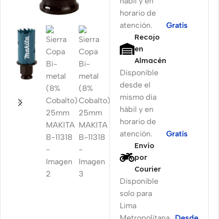
hábil y en
horario de
atención.
Gratis
Recojo
en
Almacén
Disponible
desde el
mismo día
hábil y en
horario de
atención.
Gratis
Envío
por
Courier
Disponible
solo para
Lima
Metropolitana
Desde