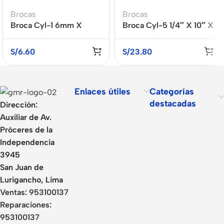
Brocas
Brocas
Broca Cyl-1 6mm X
Broca Cyl-5 1/4″ X 10″ X
60mm X 100mm
8″
S/
6.60
S/
23.80
Enlaces útiles
Categorías
destacadas
Dirección:
Auxiliar de Av.
Próceres de la
Independencia
3945
San Juan de
Lurigancho, Lima
Ventas:
953100137
Reparaciones:
953100137