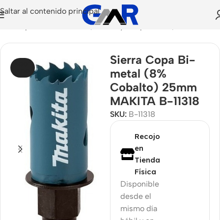
Saltar al contenido principal
sorios para Herramientas
/
Puntas y Adaptadores
/
Brocas
Sierra Copa Bi-
AGOT
metal (8%
ADO
Cobalto) 25mm
MAKITA B-11318
SKU:
B-11318
Recojo
en
Tienda
Física
Disponible
desde el
mismo día