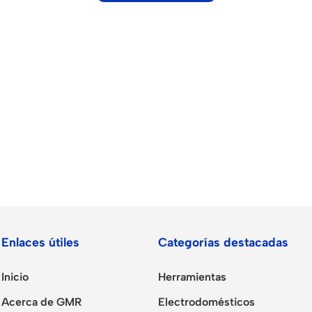
r Banks
Headphones
us
In-ear headphones
Enlaces útiles
Categorías destacadas
x
Wired headphones
Wireless headphones
Inicio
Herramientas
en Protectors
Bluetooth headsets
Acerca de GMR
Electrodomésticos