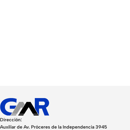
Smartphones
Powe
Apple
Base
Samsung
Rema
Google
Hoco
Dirección:
Nokia
Scre
Auxiliar de Av. Próceres de la Independencia 3945