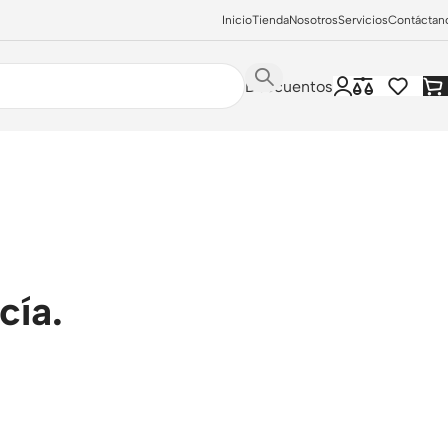
Inicio
Tienda
Nosotros
Servicios
Contáctan
Descuentos
cía.