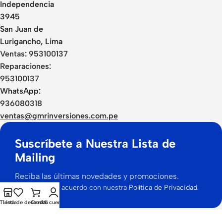
Independencia
3945
San Juan de
Lurigancho, Lima
Ventas:
953100137
Reparaciones:
953100137
WhatsApp:
936080318
ventas@gmrinversiones.com.pe
Suscríbete a Nuestra Lista de
Mailing
Reciba las últimas novedades y promociones.
Se utilizará de acuerdo con nuestra
Política de Privacidad.
Tienda
Lista de deseos
Carrito
Mi cuenta