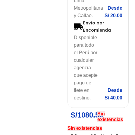
Lima
Metropolitana
Desde
y Callao.
S/ 20.00
Envío por
Encomienda
Disponible
para todo
el Perú por
cualquier
agencia
que acepte
pago de
flete en
Desde
destino.
S/ 40.00
S/
1080.50
Sin
existencias
Sin existencias