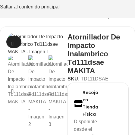
Saltar al contenido principal
Construcción
/
Herramientas Eléctricas
/
Llaves de Impacto
Atornillador De
AGOT
Impacto
ADO
Inalambrico
Td111dsae
MAKITA
SKU:
TD111DSAE
Recojo
en
Tienda
Física
Disponible
desde el