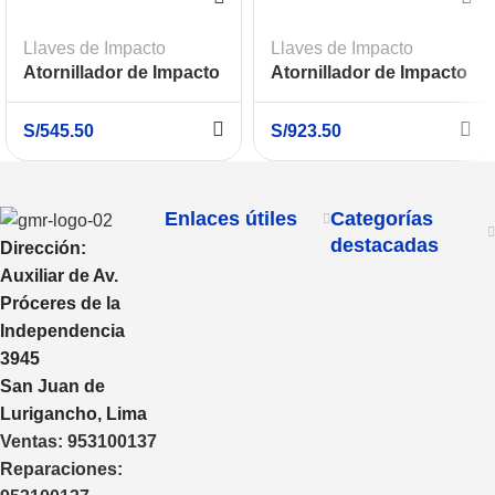
Llaves de Impacto
Llaves de Impacto
Atornillador de Impacto
Atornillador de Impacto
1/4″ 12V Baretool
1/4″ 18V Baretool
MAKITA TD111DZ
MAKITA DTD171Z
S/
545.50
S/
923.50
Enlaces útiles
Categorías
destacadas
Dirección:
Auxiliar de Av.
Próceres de la
Independencia
3945
San Juan de
Lurigancho, Lima
Ventas:
953100137
Reparaciones: