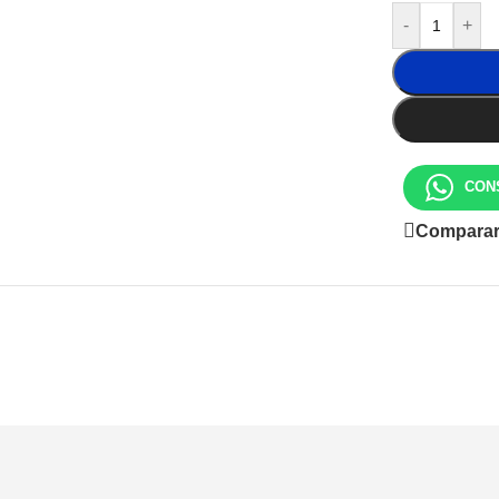
Buy Now
-
+
tooth
dsets
er Devices
s chargers
 cables
CON
less
Compara
gers