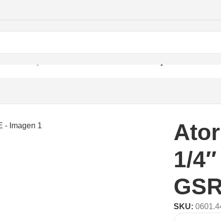
tornillador y Destornillador
/
Atornillador de Drywall 1/4″ 70
Ator
1/4
GSR
SKU:
0601.4