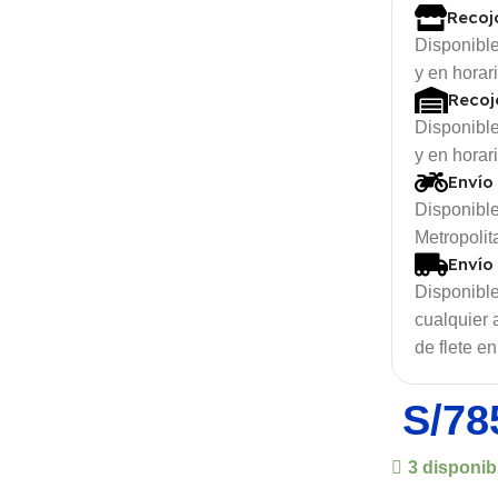
Recoj
Disponible
y en horar
Recoj
Disponible
y en horar
Envío
Disponible
Metropolit
Envío
Disponible
dphones
cualquier
de flete en
ar
The thinnest
dphones
iPhone ever
S/
78
ed
iPhone
dphones
Air
3 disponib
less
dphones