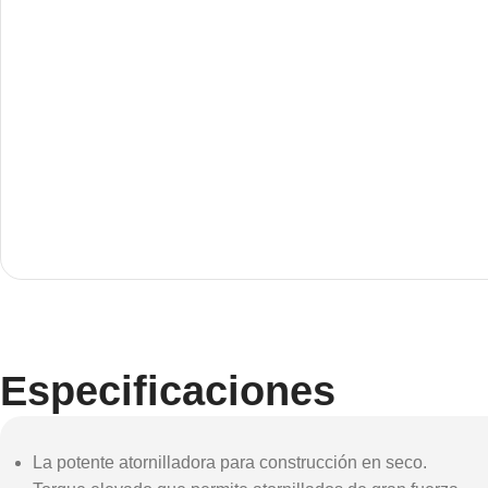
Motorola
Blue
Tempered glass
Refurbished
hea
phones
Polycarbonate
Pow
protector
Accessories
Covers For
Main
Memory cards
Phones
Data
Stand holders
Cavers-overlays
Wire
Car holders
char
Covers-cases
Selfie sticks
Especificaciones
La potente atornilladora para construcción en seco.