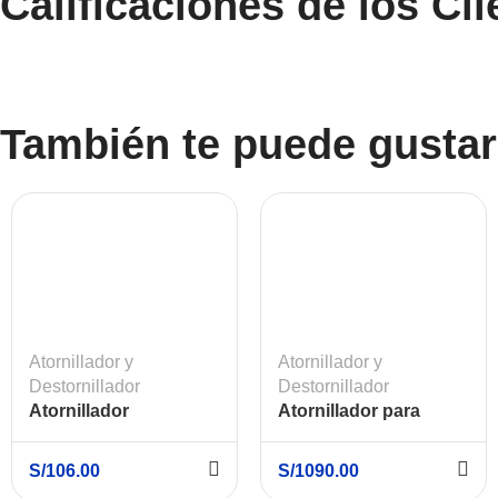
Calificaciones de los Cli
También te puede gustar
Atornillador y
Atornillador y
Destornillador
Destornillador
Atornillador
Atornillador para
Inalámbrico 1/4″
Drywall 1/4″ 18V + 2
(6.35mm) 3.6V XCORT
Bat. 2Ah + Cargador
S/
106.00
S/
1090.00
XDC05-3.6
GAL 18V-20 + Maleta