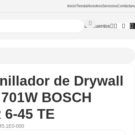
Inicio
Tienda
Nosotros
Servicios
Contáctan
Descuentos
1W BOSCH GSR 6-45 TE
nillador de Drywall
″ 701W BOSCH
 6-45 TE
45.1E0-000