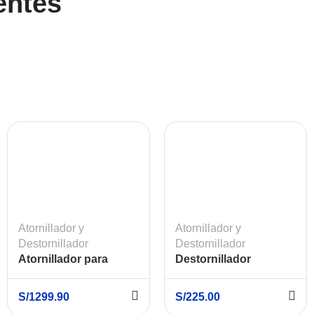
entes
Atornillador y
Atornillador y
Destornillador
Destornillador
Atornillador para
Destornillador
Drywall 20V DEWALT
Inalámbrico 1/4″ 3.6V
DCF620D2-B2
Professional BOSCH
S/
1299.90
S/
225.00
GO 2