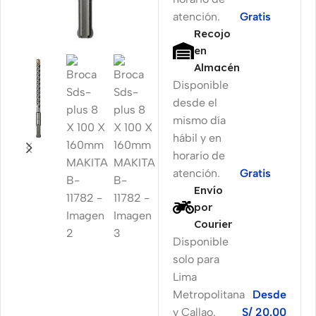
atención.
Gratis
Recojo
en
Almacén
Disponible
desde el
mismo día
hábil y en
horario de
atención.
Gratis
Envío
por
Courier
Disponible
solo para
Lima
Metropolitana
Desde
y Callao.
S/ 20.00