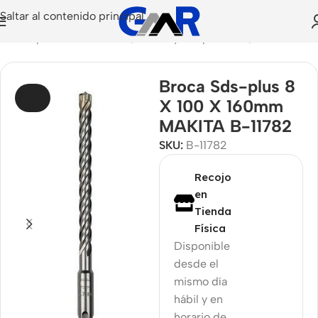
Saltar al contenido principal
sorios para Herramientas
/
Puntas y Adaptadores
/
Brocas
Broca Sds-plus 8
AGOT
X 100 X 160mm
ADO
MAKITA B-11782
SKU:
B-11782
Recojo
en
Tienda
Física
Disponible
desde el
mismo día
hábil y en
horario de