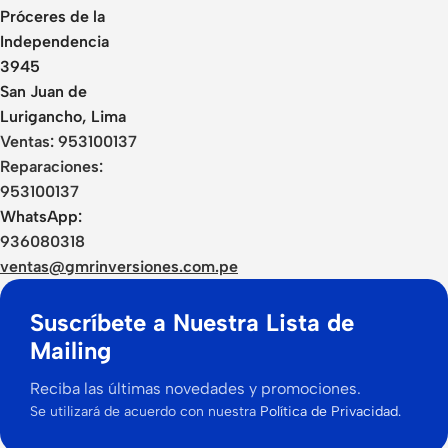
Próceres de la
Independencia
3945
San Juan de
Lurigancho, Lima
Ventas:
953100137
Reparaciones:
953100137
WhatsApp:
936080318
ventas@gmrinversiones.com.pe
Suscríbete a Nuestra Lista de
Mailing
Reciba las últimas novedades y promociones.
Se utilizará de acuerdo con nuestra
Política de Privacidad.