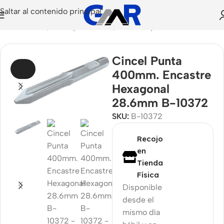
Saltar al contenido principal
Herramientas
/
Corte y Desbaste
/
Cinceles y Formones
Cincel Punta
AGOT
400mm. Encastre
ADO
Hexagonal
28.6mm B-10372
SKU:
B-10372
Recojo
en
Tienda
Física
Disponible
desde el
mismo día