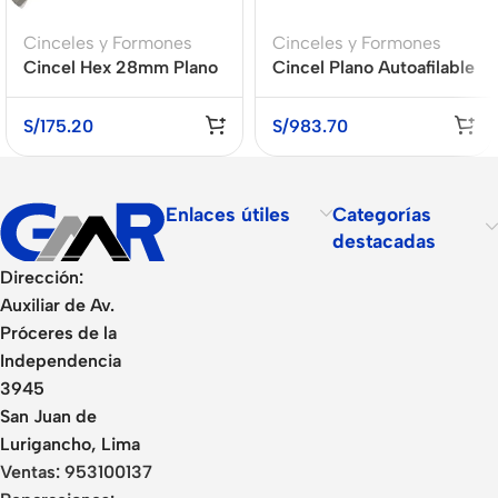
Cinceles y Formones
Cinceles y Formones
Cincel Hex 28mm Plano
Cincel Plano Autoafilable
X 520 mm
SDS Max Twisted R-Tec
400mm x 10 UND
S/
175.20
S/
983.70
BOSCH
Enlaces útiles
Categorías
destacadas
Dirección:
Auxiliar de Av.
Próceres de la
Independencia
3945
San Juan de
Lurigancho, Lima
Ventas:
953100137