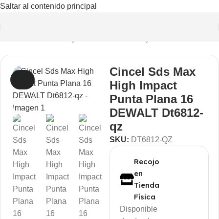
Saltar al contenido principal
o
/
Herramientas
/
Corte y Desbaste
/
Cinceles y Formones
Cincel Sds Max
AGOT
High Impact
ADO
Punta Plana 16
DEWALT Dt6812-
qz
SKU:
DT6812-QZ
Recojo
en
Tienda
Física
Disponible