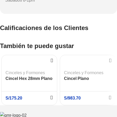
Sábados 8-1pm
Calificaciones de los Clientes
También te puede gustar
Cinceles y Formones
Cinceles y Formones
Cincel Hex 28mm Plano
Cincel Plano
X 520 mm
Autoafilable SDS Max
Twisted R-Tec 400mm x
10 UND BOSCH
S/
175.20
S/
983.70