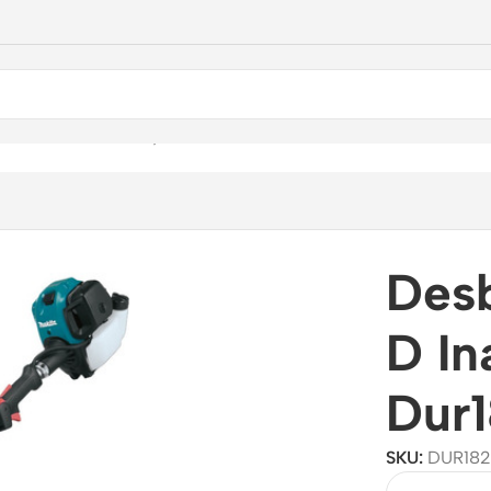
ín
/
Desmalezadoras y Orilladoras
/
Eléctricas
/
Desbrozadora Mani
Desb
D I
Dur1
SKU:
DUR182