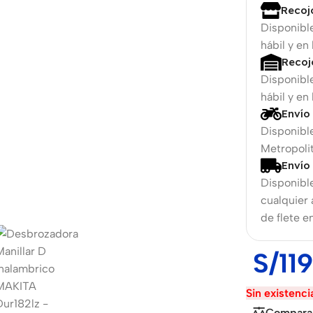
Recoj
Disponibl
hábil y en
Recoj
Disponibl
hábil y en
Envío
Disponible
Metropolit
Envío
Disponible
phones
cualquier
de flete e
The thinnest
hones
iPhone ever
S/
11
iPhone
hones
Air
Sin existenci
ess
hones
Compara