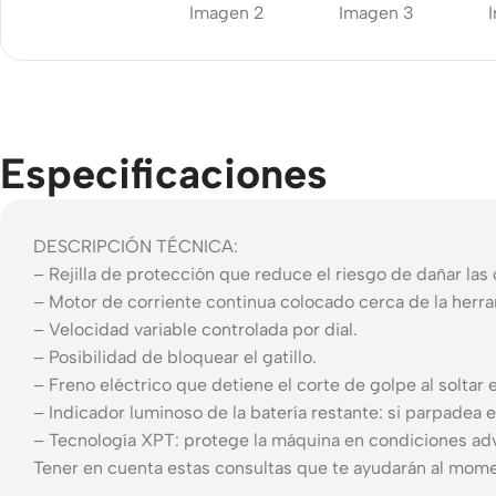
Motorola
Bluet
Tempered glass
Refurbished
heads
phones
Polycarbonate
Powe
protector
Accessories
Devi
Covers For
Memory cards
Especificaciones
Phones
Mains
Stand holders
Data 
Cavers-
overlays
Car holders
DESCRIPCIÓN TÉCNICA:
Wirel
charg
Covers-cases
– Rejilla de protección que reduce el riesgo de dañar las 
Selfie sticks
– Motor de corriente continua colocado cerca de la herr
– Velocidad variable controlada por dial.
– Posibilidad de bloquear el gatillo.
– Freno eléctrico que detiene el corte de golpe al soltar el
– Indicador luminoso de la batería restante: si parpadea es
– Tecnología XPT: protege la máquina en condiciones adve
Tener en cuenta estas consultas que te ayudarán al mome