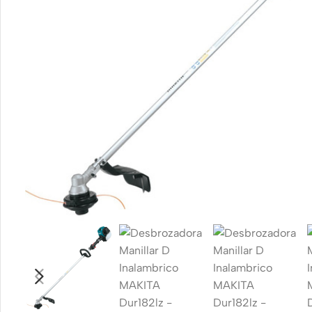
Smartphones
Power Banks
Head
Apple
Baseus
In-ear
headp
Samsung
Remax
Wired
Google
Hoco
headp
Nokia
Screen
Wirel
Protectors
headp