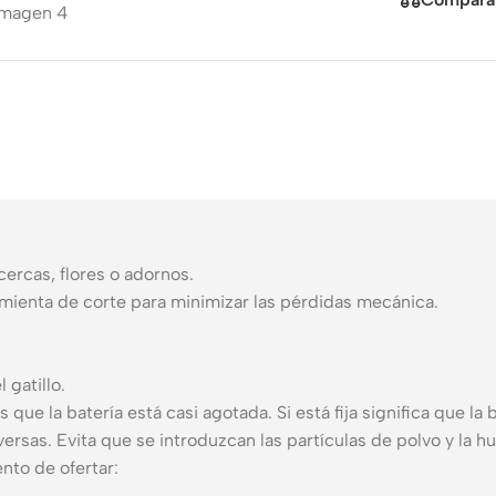
Buy Now
ooth
ets
r
ces
 chargers
cables
ess
ers
cercas, flores o adornos.
amienta de corte para minimizar las pérdidas mecánica.
 gatillo.
 que la batería está casi agotada. Si está fija significa que la
rsas. Evita que se introduzcan las partículas de polvo y la 
nto de ofertar: