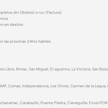
pletos dni (Boleta) o ruc (Factura)
encia
ro en destino
n las proximas 24hrs habiles
blo Libre, Rimac, San Miguel, El agustino, La Victoria, San Bor
 SMP, Comas, Independencia, Los Olivos, Carmen de la Legua, L
in, Pachacamac, Carabayllo, Puente Piedra, Cieneguilla: E