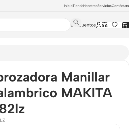
Inicio
Tienda
Nosotros
Servicios
Contáctan
Descuentos
llar D Inalambrico MAKITA Dur182lz
rozadora Manillar
nalambrico MAKITA
82lz
LZ