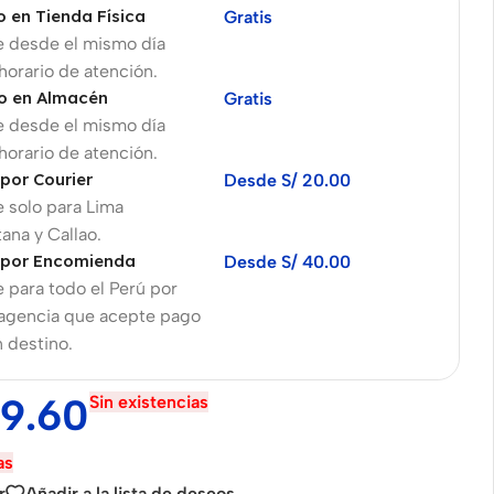
o en Tienda Física
Gratis
e desde el mismo día
 horario de atención.
o en Almacén
Gratis
e desde el mismo día
 horario de atención.
 por Courier
Desde S/ 20.00
 solo para Lima
ana y Callao.
 por Encomienda
Desde S/ 40.00
 para todo el Perú por
 agencia que acepte pago
n destino.
99.60
Sin existencias
as
r
Añadir a la lista de deseos