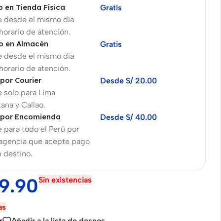
o en Tienda Física
Gratis
e desde el mismo día
 horario de atención.
o en Almacén
Gratis
e desde el mismo día
 horario de atención.
 por Courier
Desde S/ 20.00
 solo para Lima
ana y Callao.
 por Encomienda
Desde S/ 40.00
 para todo el Perú por
 agencia que acepte pago
n destino.
9.90
Sin existencias
as
r
Añadir a la lista de deseos