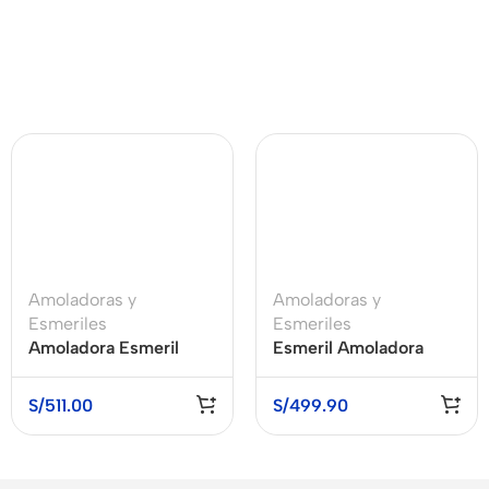
Amoladoras y
Amoladoras y
Esmeriles
Esmeriles
Amoladora Esmeril
Esmeril Amoladora
Angular 9″ (230mm)
Angular 18V 125 MM
2600W XCORT
Baretool BOSCH GWS
S/
511.00
S/
499.90
XSM05-230
18V-8