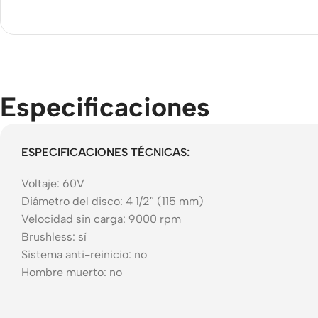
Motorola
Bluet
Tempered glass
Refurbished
heads
phones
Polycarbonate
Powe
protector
Accessories
Devi
Covers For
Especificaciones
Memory cards
Phones
Mains
Stand holders
Data 
Cavers-
overlays
Car holders
ESPECIFICACIONES TÉCNICAS:
Wirel
charg
Covers-cases
Selfie sticks
Voltaje: 60V
Diámetro del disco: 4 1/2″ (115 mm)
Velocidad sin carga: 9000 rpm
Brushless: sí
Sistema anti-reinicio: no
Hombre muerto: no