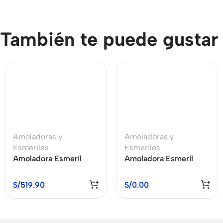
También te puede gustar
Amoladoras y
Amoladoras y
Esmeriles
Esmeriles
Amoladora Esmeril
Amoladora Esmeril
Angular 4 1/2″ 1200W
Angular 4 1/2″ 710W
DEWALT DWE4212-
STANLEY STGS7115-B2
S/
519.90
S/
0.00
B2