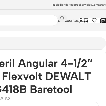
Inicio
Tienda
Nosotros
Servicios
Contáctan
Descuentos
 Flexvolt DEWALT DCG418B Baretool
ril Angular 4-1/2″
 Flexvolt DEWALT
418B Baretool
8B-B2