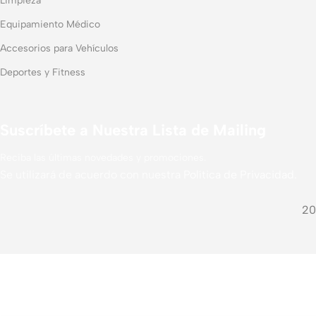
Limpieza
Equipamiento Médico
Accesorios para Vehículos
Deportes y Fitness
Suscríbete a Nuestra Lista de Mailing
Reciba las últimas novedades y promociones.
Se utilizará de acuerdo con nuestra
Política de Privacidad.
20