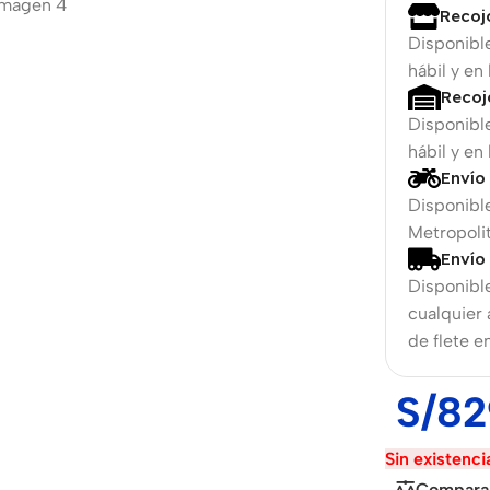
Recoj
Disponibl
hábil y en
Recoj
Disponibl
hábil y en
Envío
Disponible
Metropolit
Envío
Disponible
phones
cualquier
de flete e
The thinnest
hones
iPhone ever
S/
82
iPhone
hones
Air
Sin existenci
ess
hones
Compara