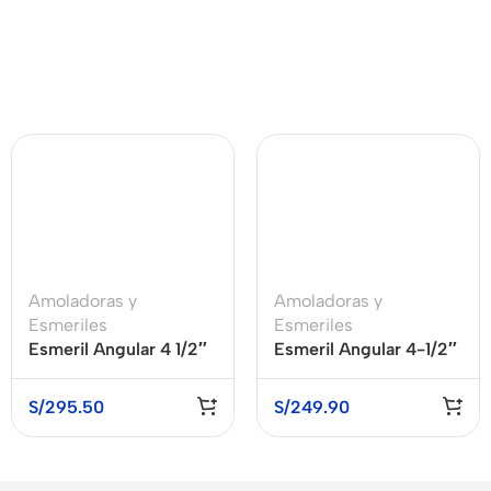
Amoladoras y
Amoladoras y
Esmeriles
Esmeriles
Esmeril Angular 4 1/2″
Esmeril Angular 4-1/2″
720W MAKITA
(115 MM) 1000W
GA4530
STANLEY STGS1011-B2
S/
295.50
S/
249.90