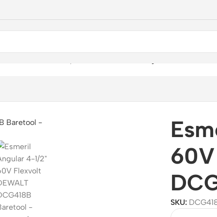
/
Corte
/
Amoladoras y Esmeriles
/
Esmeril Angular 4-1/2″ 60V
Esme
60V
DCG
SKU:
DCG41