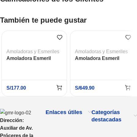
También te puede gustar
Amoladoras y Esmeriles
Amoladoras y Esmeriles
Amoladora Esmeril
Amoladora Esmeril
Angular 4-1/2″ 830W
Angular Industrial 4-
SKIL 9004
1/2″ 1500W DEWALT
DWE4314-B2
S/
177.00
S/
649.90
Enlaces útiles
Categorías
destacadas
Dirección:
Auxiliar de Av.
Próceres de la