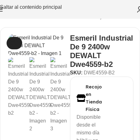
Saltar al contenido principal
ón
/
Herramientas Eléctricas
/
Corte
/
Amoladoras y Esmeriles
Esmeril Industrial
AGOT
De 9 2400w
ADO
DEWALT
Dwe4559-b2
SKU:
DWE4559-B2
Recojo
en
Tienda
Física
Disponible
desde el
mismo día