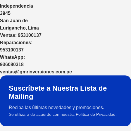
Independencia
3945
San Juan de
Lurigancho, Lima
Ventas:
953100137
Reparaciones:
953100137
WhatsApp:
936080318
ventas@gmrinversiones.com.pe
Suscríbete a Nuestra Lista de
Mailing
Reciba las últimas novedades y promociones.
Se utilizará de acuerdo con nuestra
Política de Privacidad.