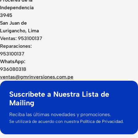
Independencia
3945
San Juan de
Lurigancho, Lima
Ventas:
953100137
Reparaciones:
953100137
WhatsApp:
936080318
ventas@gmrinversiones.com.pe
Suscríbete a Nuestra Lista de
Mailing
Reciba las últimas novedades y promociones.
Se utilizará de acuerdo con nuestra
Política de Privacidad.