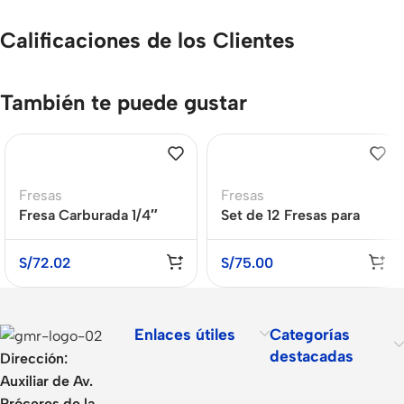
Calificaciones de los Clientes
También te puede gustar
Fresas
Fresas
Fresa Carburada 1/4″
Set de 12 Fresas para
para Esmeril Recto
Fresadora 1/4″ XCORT
3/8″x 3/4″ MAKITA B-
XRBS12635
S/
72.02
S/
75.00
52984
Enlaces útiles
Categorías
destacadas
Dirección:
Auxiliar de Av.
Próceres de la