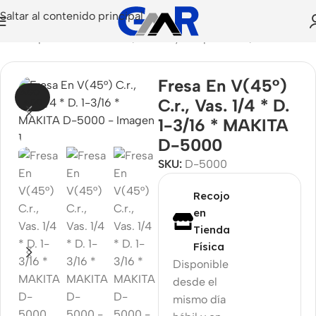
Saltar al contenido principal
sorios para Herramientas
/
Puntas y Adaptadores
/
Fresas
Fresa En V(45°)
AGOT
C.r., Vas. 1/4 * D.
ADO
1-3/16 * MAKITA
D-5000
SKU:
D-5000
Recojo
en
Tienda
Física
Disponible
desde el
mismo día