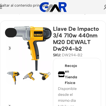
Saltar al contenido principal
onstrucción
/
Herramientas Eléctricas
/
Llaves de Impacto
Llave De Impacto
AGOT
3/4 710w 440nm
ADO
M20 DEWALT
Dw294-b2
SKU:
DW294-B2
Recojo
en
Tienda
Física
Disponible
desde el
mismo día