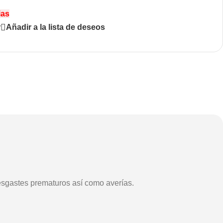
ias
r
Añadir a la lista de deseos
desgastes prematuros así como averías.