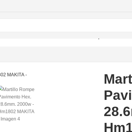
erforación
/
Martillos Demoledores
/
Martillo Rompe Pavimento
Mart
Pav
28.
Hm1