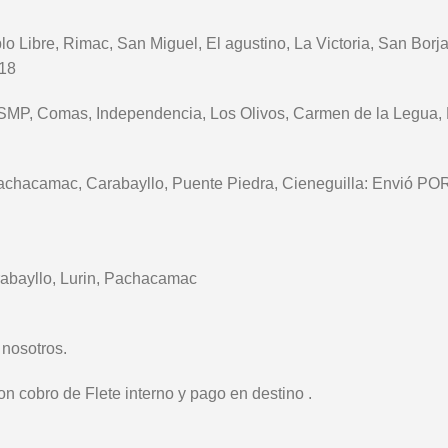
blo Libre, Rimac, San Miguel, El agustino, La Victoria, San Bor
/18
 SMP, Comas, Independencia, Los Olivos, Carmen de la Legua, L
in, Pachacamac, Carabayllo, Puente Piedra, Cieneguilla: E
arabayllo, Lurin, Pachacamac
 nosotros.
n cobro de Flete interno y pago en destino .