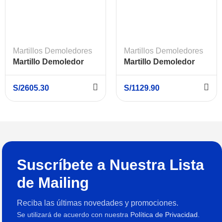
Martillos Demoledores
Martillos Demoledores
Martillo Demoledor
Martillo Demoledor
SDS Max 1100W 5 Kg
SDS Max 1100W 7.5 J
MAKITA HM0870C
BOSCH GSH 500
S/
2605.30
S/
1129.90
Suscríbete a Nuestra Lista
de Mailing
Reciba las últimas novedades y promociones.
Se utilizará de acuerdo con nuestra
Política de Privacidad.