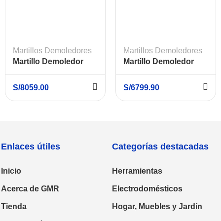
Martillos Demoledores
Martillos Demoledores
Martillo Demoledor
Martillo Demoledor
Hexagonal 2000W 69 J
Rompe Pavimentos 1-
+ Carro BOSCH GSH
1/8″ DEWALT D25980-
S/
8059.00
S/
6799.90
27 VC
B2
Enlaces útiles
Categorías destacadas
Inicio
Herramientas
Acerca de GMR
Electrodomésticos
Tienda
Hogar, Muebles y Jardín