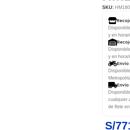
SKU:
HM180
Recoj
Disponible
y en horar
Recoj
Disponible
y en horar
Envío
Disponible
Metropolit
Envío
Disponible
cualquier
de flete en
S/
77