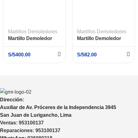
Martillos Demoledores
Martillos Demoledores
Martillo Demoledor
Martillo Demoledor
Hexagonal 1750W 45
Hexagonal 1900W 15J
Joules BOSCH GSH
XCORT XZG02-45
S/
5400.00
S/
582.00
16-28
Dirección:
Auxiliar de Av. Próceres de la Independencia 3945
San Juan de Lurigancho, Lima
Ventas:
953100137
Reparaciones:
953100137