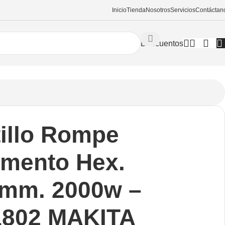
Inicio
Tienda
Nosotros
Servicios
Contáctan
Descuentos
 Hex. 28.6mm. 2000w – Hm1802 MAKITA
illo Rompe
imento Hex.
6mm. 2000w –
802 MAKITA