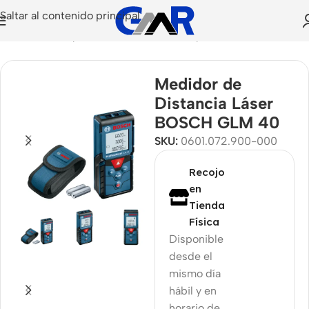
Saltar al contenido principal
os de Medición
/
Medidores de Distancia
/
Distanciómetros
Medidor de
Distancia Láser
BOSCH GLM 40
SKU:
0601.072.900-000
Recojo
en
Tienda
Física
Disponible
desde el
mismo día
hábil y en
horario de