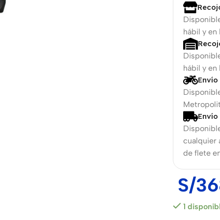
Recoj
Disponibl
hábil y en
Recoj
Disponibl
hábil y en
Envío
Disponible
Metropolit
Envío
Disponible
phones
cualquier
de flete e
The thinnest
hones
iPhone ever
S/
36
iPhone
hones
Air
1 disponib
ess
hones