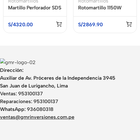
Rotomartillos
Rotomartillos
Martillo Perforador SDS
Rotomartillo 1150W
Max 8kg 1500W
Professional Alemán
BOSCH GBH 8-45 D
BOSCH GSH 5 CE
S/
4320.00
S/
2869.90
Dirección:
Auxiliar de Av. Próceres de la Independencia 3945
San Juan de Lurigancho, Lima
Ventas:
953100137
Reparaciones:
953100137
WhatsApp:
936080318
ventas@gmrinversiones.com.pe