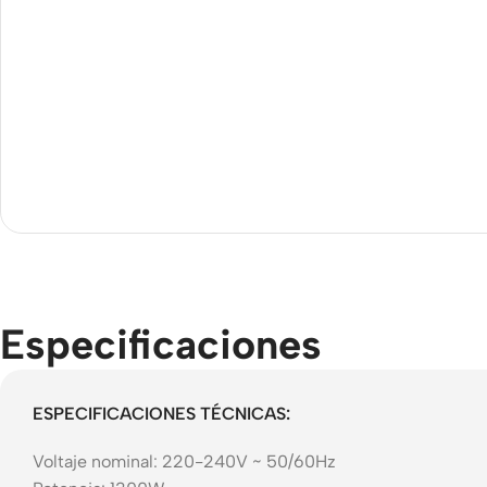
Motorola
Bluet
Tempered glass
Refurbished
heads
phones
Polycarbonate
Powe
protector
Accessories
Devi
Covers For
Memory cards
Phones
Mains
Stand holders
Data 
Cavers-
overlays
Car holders
Wirel
charg
Covers-cases
Selfie sticks
Especificaciones
ESPECIFICACIONES TÉCNICAS:
Voltaje nominal: 220-240V ~ 50/60Hz