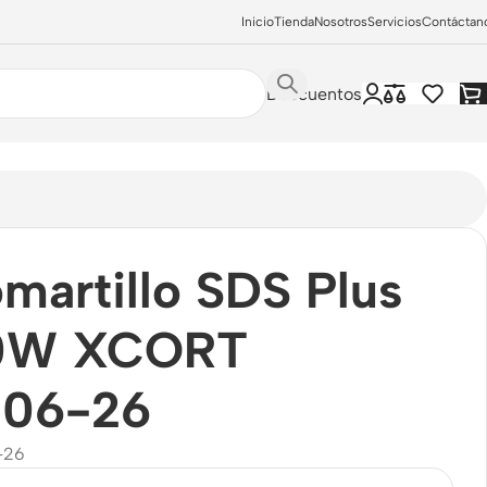
Inicio
Tienda
Nosotros
Servicios
Contáctan
Descuentos
CORT XZC06-26
martillo SDS Plus
0W XCORT
06-26
-26