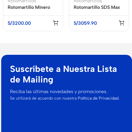
Rotomartillos
Rotomartillos
Rotomartillo Minero
Rotomartillo SDS Max
SDS MAX 1700W
1-4/8″ 60V Baretool
DEWALT D25773K-B2
DEWALT DCH733B
S/
3200.00
S/
3059.90
Suscríbete a Nuestra Lista
de Mailing
Reciba las últimas novedades y promociones.
Se utilizará de acuerdo con nuestra
Política de Privacidad.