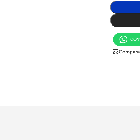
Buy Now
ooth
ets
r
ces
CON
 chargers
Compara
cables
ess
ers