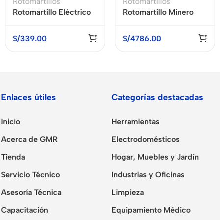
Rotomartillos
Rotomartillos
Rotomartillo Eléctrico
Rotomartillo Minero
SDS Plus 850W +
SDS Max 1700W 19 J
Accesorios XCORT
BOSCH GBH 12-52 D
S/
339.00
S/
4786.00
XZC05-26
Enlaces útiles
Categorías destacadas
Inicio
Herramientas
Acerca de GMR
Electrodomésticos
Tienda
Hogar, Muebles y Jardín
Servicio Técnico
Industrias y Oficinas
Asesoría Técnica
Limpieza
Capacitación
Equipamiento Médico