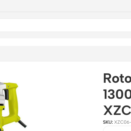
/
Perforación
/
Rotomartillos
/
Rotomartillo SDS Plus 1300W X
Roto
130
XZC
SKU:
XZC06