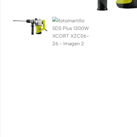
Smartphones
Power Banks
Head
Apple
Baseus
In-ear
headp
Samsung
Remax
Wired
Google
Hoco
headp
Nokia
Screen
Wirel
Protectors
headp