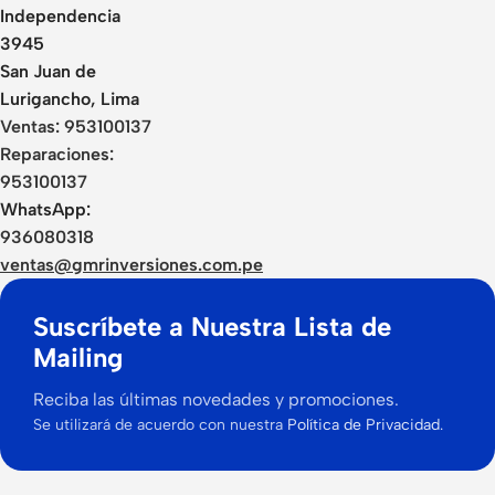
Independencia
3945
San Juan de
Lurigancho, Lima
Ventas:
953100137
Reparaciones:
953100137
WhatsApp:
936080318
ventas@gmrinversiones.com.pe
Suscríbete a Nuestra Lista de
Mailing
Reciba las últimas novedades y promociones.
Se utilizará de acuerdo con nuestra
Política de Privacidad.