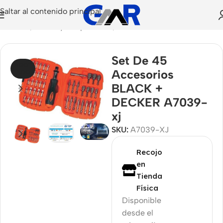
Saltar al contenido principal
amientas
/
Puntas y Adaptadores
/
Puntas de Destornillador
Set De 45
AGOT
Accesorios
ADO
BLACK +
DECKER A7039-
xj
SKU:
A7039-XJ
Recojo
en
Tienda
Física
Disponible
desde el