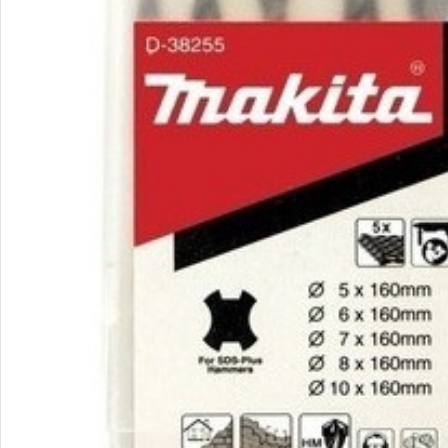
Smartphones
Powe
Apple
Base
Samsung
Rema
Google
Hoco
Nokia
Scre