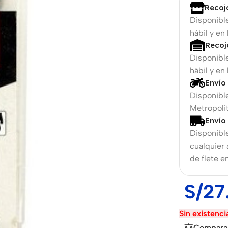
Recoj
Disponibl
hábil y en
Recoj
Disponibl
hábil y en
Envío
Disponible
Metropolit
Envío
Disponible
r Banks
Headphones
cualquier
de flete e
us
In-ear headphones
x
Wired headphones
S/
27
Wireless headphones
Sin existenci
en Protectors
Bluetooth headsets
Compara