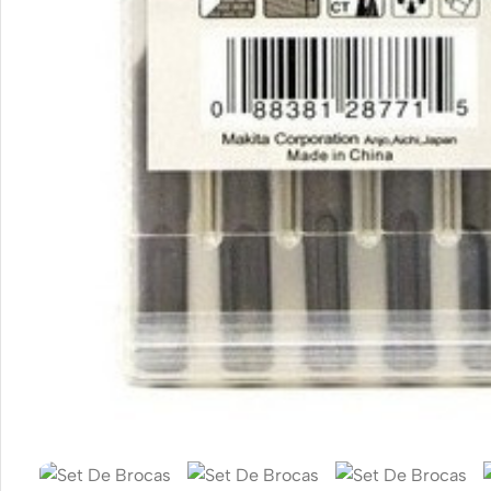
Motorola
Tempe
Refurbished phones
Polyc
Accessories
Cove
Memory cards
Caver
Stand holders
Cove
Car holders
Selfie sticks