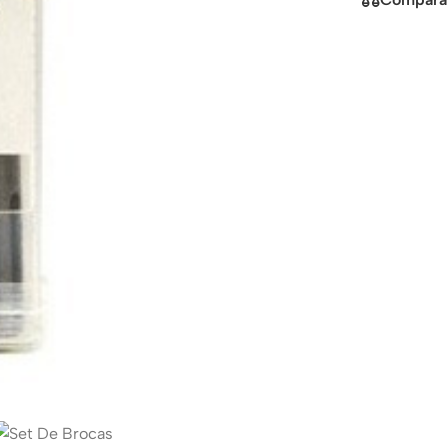
Power Devices
red glass
arbonate protector
Mains chargers
rs For Phones
Data cables
Wireless chargers
s-overlays
rs-cases