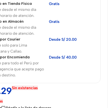
o en Tienda Física
Gratis
e desde el mismo día
 horario de atención.
o en Almacén
Gratis
e desde el mismo día
 horario de atención.
 por Courier
Desde S/ 20.00
 solo para Lima
ana y Callao.
 por Encomienda
Desde S/ 40.00
 para todo el Perú por
 agencia que acepte pago
n destino.
.29
Sin existencias
as
r
Añadir a la lista de deseos