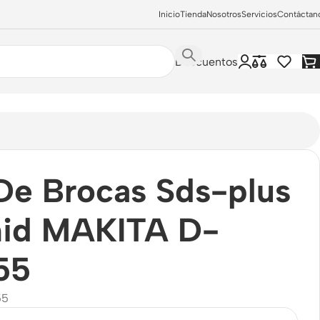
Inicio
Tienda
Nosotros
Servicios
Contáctan
Descuentos
s 5 Unid MAKITA D-38255
De Brocas Sds-plus
nid MAKITA D-
55
55