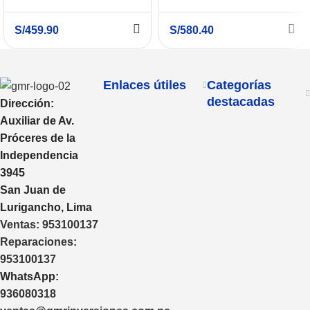
CS1024-K6
S/
459.90
S/
580.40
Enlaces útiles
Categorías
destacadas
Dirección:
Auxiliar de Av.
Próceres de la
Independencia
3945
San Juan de
Lurigancho, Lima
Ventas:
953100137
Reparaciones:
953100137
WhatsApp:
936080318