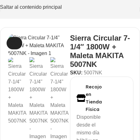
Saltar al contenido principal
rucción
/
Herramientas Eléctricas
/
Corte
/
Sierras
/
Circulares
Sierra Circular 7-
AGOT
1/4″ 1800W +
ADO
Maleta MAKITA
5007NK
SKU:
5007NK
Recojo
en
Tienda
Física
Disponible
desde el
mismo día