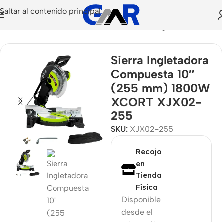
Saltar al contenido principal
ción
/
Herramientas Eléctricas
/
Corte
/
Sierras
/
Ingletadoras
Sierra Ingletadora
Compuesta 10″
(255 mm) 1800W
XCORT XJX02-
255
SKU:
XJX02-255
Recojo
en
Tienda
Física
Disponible
desde el