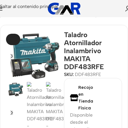
Saltar al contenido principal
n
/
Herramientas Eléctricas
/
Perforación
/
Taladros
/
De Mano
Taladro
AGOT
Atornillador
ADO
Inalambrivo
MAKITA
DDF483RFE
SKU:
DDF483RFE
Recojo
en
Tienda
Física
Disponible
desde el