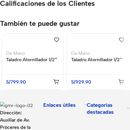
Calificaciones de los Clientes
También te puede gustar
De Mano
De Mano
Taladro Atornillador 1/2″
Taladro Atornillador 1/2″
(13mm) 20V Atomic
20V Baretool DEWALT
DEWALT DCD708D2-
DCD996B
B2
S/
799.90
S/
929.90
Enlaces útiles
Categorías
destacadas
Dirección:
Auxiliar de Av.
Próceres de la