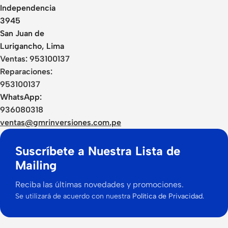
Independencia
3945
San Juan de
Lurigancho, Lima
Ventas:
953100137
Reparaciones:
953100137
WhatsApp:
936080318
ventas@gmrinversiones.com.pe
Suscríbete a Nuestra Lista de
Mailing
Reciba las últimas novedades y promociones.
Se utilizará de acuerdo con nuestra
Política de Privacidad.