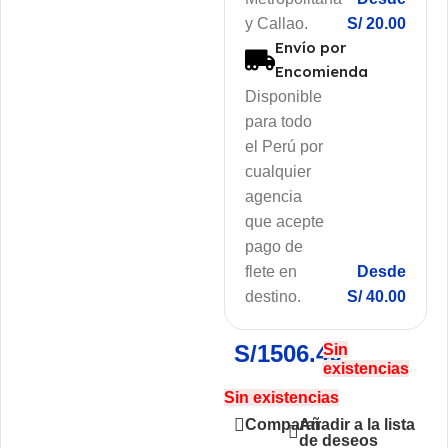
y Callao.
S/ 20.00
Envío por
Encomienda
Disponible
para todo
el Perú por
cualquier
agencia
que acepte
pago de
flete en
Desde
destino.
S/ 40.00
S/
1506.40
Sin
existencias
Sin existencias
Añadir a la lista
Comparar
de deseos