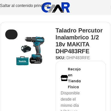
Saltar al contenido principal
ón
/
Herramientas Eléctricas
/
Perforación
/
Taladros
/
De Mano
Taladro Percutor
AGOT
Inalambrico 1/2
ADO
18v MAKITA
DHP483RFE
SKU:
DHP483RFE
Recojo
en
Tienda
Física
Disponible
desde el
mismo día