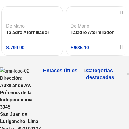
De Mano
De Mano
Taladro Atornillador
Taladro Atornillador
1/2″ (13mm) 20V Atomic
1/2″ 18V Baretool
DEWALT DCD708D2-B2
MAKITA DDF484Z
S/
799.90
S/
685.10
Enlaces útiles
Categorías
destacadas
Dirección:
Auxiliar de Av.
Próceres de la
Independencia
3945
San Juan de
Lurigancho, Lima
Ventas:
953100137