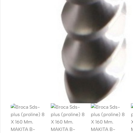
Motorola
Bluet
Tempered glass
Refurbished
heads
phones
Polycarbonate
Powe
protector
Accessories
Devi
Covers For
Memory cards
Phones
Mains
Stand holders
Data 
Cavers-
overlays
Car holders
Wirel
charg
Covers-cases
Selfie sticks