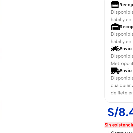
Recoj
Disponibl
hábil y en
Recoj
Disponibl
hábil y en
Envío
Disponible
Metropolit
Envío
Disponible
phones
cualquier
de flete e
The thinnest
hones
iPhone ever
S/
8.
iPhone
hones
Air
Sin existenci
ess
hones