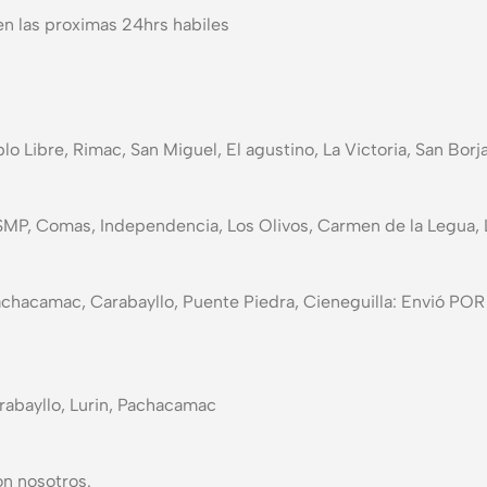
n las proximas 24hrs habiles
blo Libre, Rimac, San Miguel, El agustino, La Victoria, San Bor
 SMP, Comas, Independencia, Los Olivos, Carmen de la Legua, L
in, Pachacamac, Carabayllo, Puente Piedra, Cieneguilla: E
arabayllo, Lurin, Pachacamac
on nosotros.