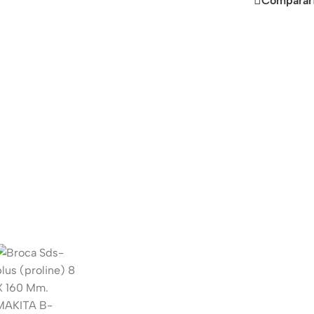
Comparar
Buy Now
ooth
ets
r
ces
 chargers
cables
ess
ers