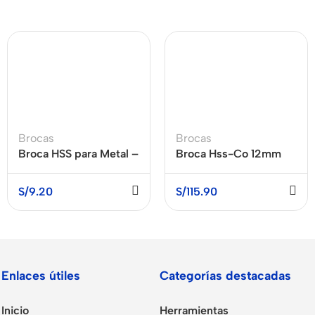
Brocas
Brocas
Broca HSS para Metal –
Broca Hss-Co 12mm
5/32 – 4MM –
DW130532C DEWALT
S/
9.20
S/
115.90
Enlaces útiles
Categorías destacadas
Inicio
Herramientas