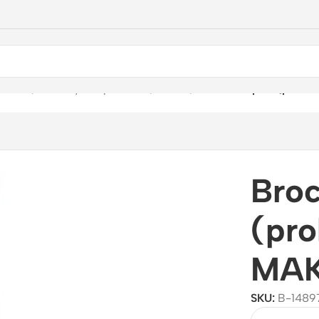
ientas
/
Puntas y Adaptadores
/
Brocas
/
Broca Sds-plus (prolin
Broc
(pro
MAK
SKU:
B-1489