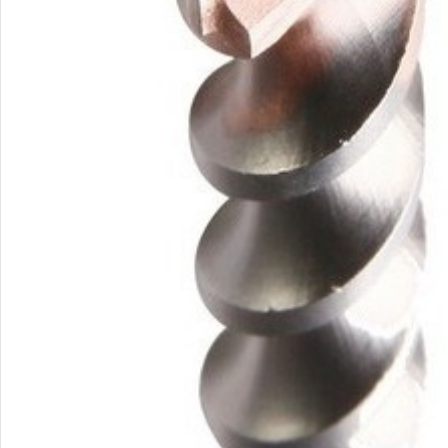
Smartphones
Power Banks
Head
Apple
Baseus
In-ear
headp
Samsung
Remax
Wired
Google
Hoco
headp
Nokia
Screen
Wirel
Protectors
headp