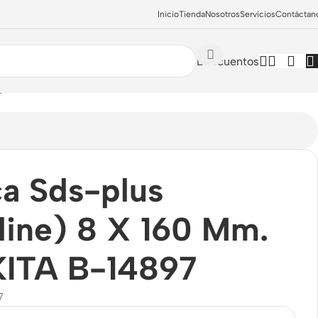
Inicio
Tienda
Nosotros
Servicios
Contáctan
Descuentos
e) 8 X 160 Mm. MAKITA B-14897
a Sds-plus
line) 8 X 160 Mm.
ITA B-14897
7