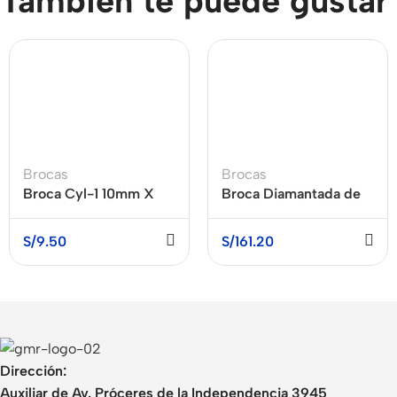
También te puede gustar
Brocas
Brocas
Broca Cyl-1 10mm X
Broca Diamantada de
120mm X 80mm
8mm para Porcelanato
MAKITA B-51839
S/
9.50
S/
161.20
Dirección:
Auxiliar de Av. Próceres de la Independencia 3945