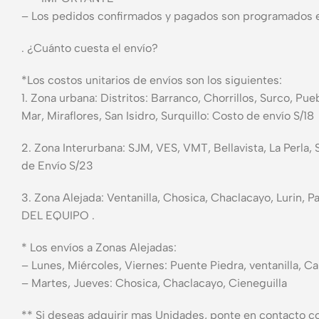
– Los pedidos confirmados y pagados son programados e
. ¿Cuánto cuesta el envío?
*Los costos unitarios de envíos son los siguientes:
1. Zona urbana: Distritos: Barranco, Chorrillos, Surco, Pue
Mar, Miraflores, San Isidro, Surquillo: Costo de envío S/18
2. Zona Interurbana: SJM, VES, VMT, Bellavista, La Perla,
de Envío S/23
3. Zona Alejada: Ventanilla, Chosica, Chaclacayo, Lur
DEL EQUIPO .
* Los envíos a Zonas Alejadas:
– Lunes, Miércoles, Viernes: Puente Piedra, ventanilla, C
– Martes, Jueves: Chosica, Chaclacayo, Cieneguilla
** Si deseas adquirir mas Unidades, ponte en contacto c